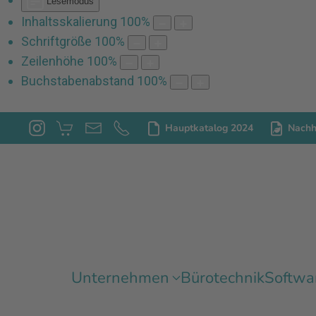
Lesemodus
Inhaltsskalierung
100
%
Schriftgröße
100
%
Zeilenhöhe
100
%
Buchstabenabstand
100
%
Hauptkatalog 2024
Nachha
Unternehmen
Bürotechnik
Softwa
Wir suchen D