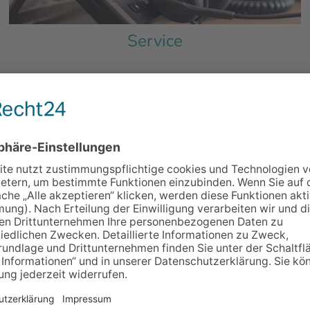
Service
Unsere Business-Lösungen
Effizienz schont Ressource
usiness stehen schon längst nicht mehr im Widerspruch 