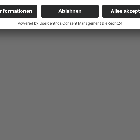
 und ökologischer Interessen einen von beiden Aspekten
 eine ohne das andere gar nicht erreichen zu können. Un
elen Bereichen und zunehmender Schwierigkeiten, Arbeit
 einzig sinnvolle Lösung. Und nicht nur zweckmäßig für
Umwelt.
chen Vorteile einer Partnerschaft mit Römhild in ann
gement für die Umwelt erfahren möchten, finden Sie hi
Nachhaltigkeitsstrategie.