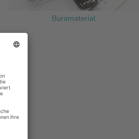
Büromaterial
n
zueinander. Viele Unternehmen hatten lange die