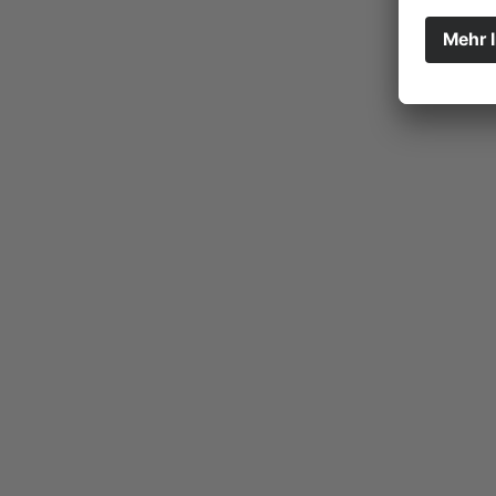
Befürchtung, bei der Abwägung wirtschaftlicher
sich heute mehr und mehr der Eindruck durch, das
der deutlich gestiegenen Rohstoffkosten in vi
gewinnen, ist Zeit- und Ressourceneffizienz die
Entdecken Sie hier die ökonomischen und ökologis
mehr zu unserem hohen Anspruch und Enga