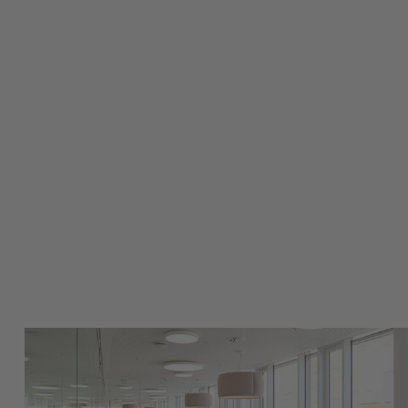
f?
n
rtner seit 1946