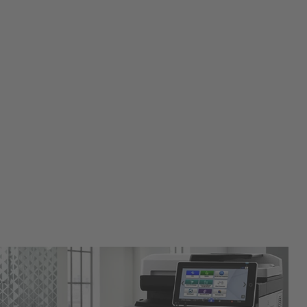
Bist Du ein R
Mach unser Karr
Zum Karrierebereic
Hermann Römhil