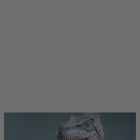
ömheld?
Software-Lösungen
Wir suchen Dich
E-Rechnung oder Liebesbrie
Unsere Businesslösunge
Projekt R-Forst
Der R-Forst Held
iere-Quiz!
Herzlich willkommen
h
d GmbH - Ihr zuverlässiger Pa