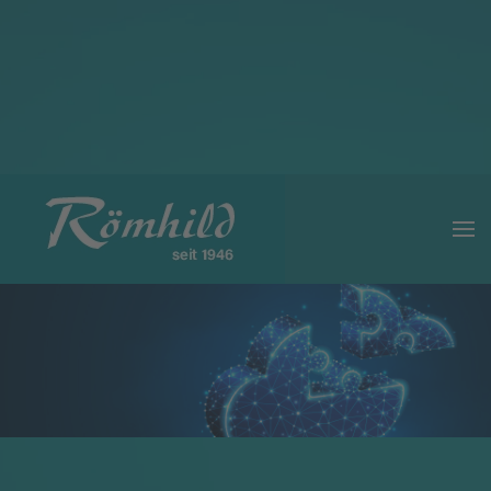
Lesemodus
Inhaltsskalierung
100
%
Schriftgröße
100
%
Zeilenhöhe
100
%
Buchstabenabstand
100
%