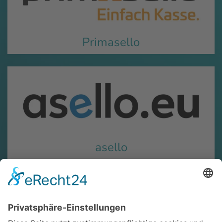
Primasello
asello