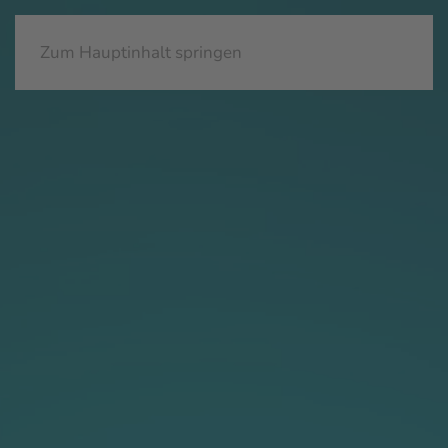
Zum Hauptinhalt springen
Eingabehilfen öffnen
Farben umkehren
Monochrom
Dunkler Kontrast
Heller Kontrast
Niedrige Sättigung
Hohe Sättigung
Links hervorheben
Überschriften hervorheben
Bildschirmleser