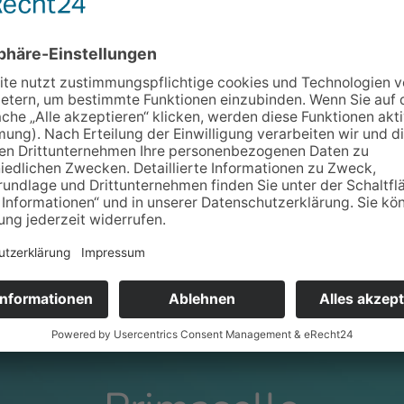
Römhild Büro
Kassensysteme
Primasello