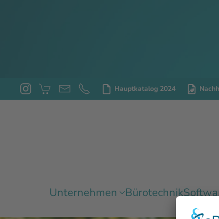
Lesemodus
Inhaltsskalierung
100
%
Schriftgröße
100
%
Zeilenhöhe
100
%
Buchstabenabstand
100
%
Hauptkatalog 2024
Nachha
Unternehmen
Bürotechnik
Softwa