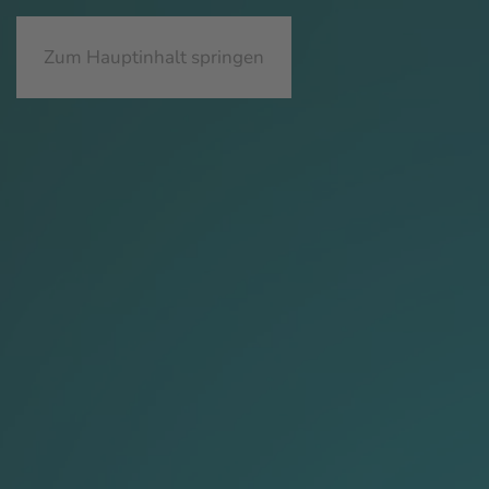
Zum Hauptinhalt springen
Eingabehilfen öffnen
Farben umkehren
Monochrom
Dunkler Kontrast
Heller Kontrast
Niedrige Sättigung
Hohe Sättigung
Links hervorheben
Überschriften hervorheben
Bildschirmleser