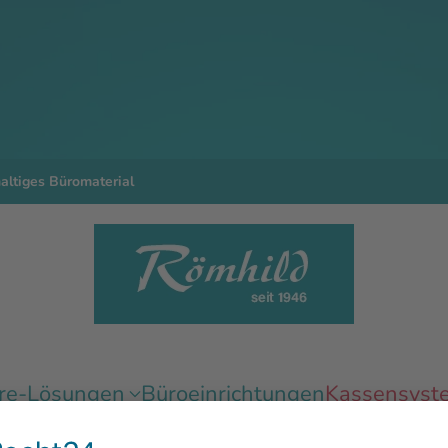
ltiges Büromaterial
re-Lösungen
Büroeinrichtungen
Kassensyst