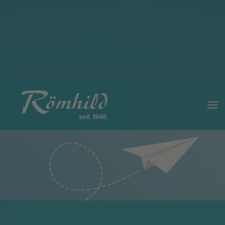
Lesemodus
Inhaltsskalierung
100
%
Schriftgröße
100
%
Zeilenhöhe
100
%
Buchstabenabstand
100
%