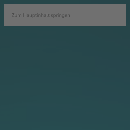
Zum Hauptinhalt springen
Eingabehilfen öffnen
Farben umkehren
Monochrom
Dunkler Kontrast
Heller Kontrast
Niedrige Sättigung
Hohe Sättigung
Links hervorheben
Überschriften hervorheben
Bildschirmleser