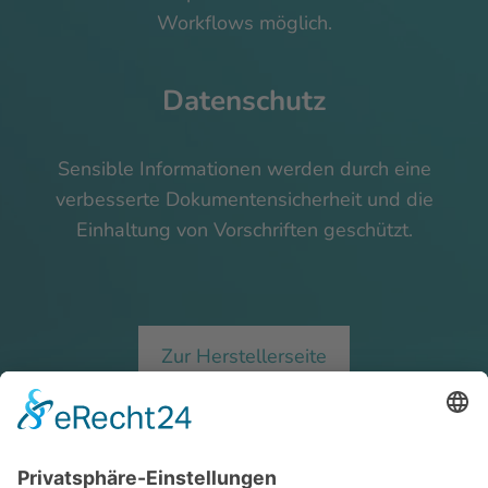
Workflows möglich.
Datenschutz
Sensible Informationen werden durch eine
verbesserte Dokumentensicherheit und die
Einhaltung von Vorschriften geschützt.
Zur Herstellerseite